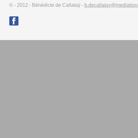
© - 2012 - Bénédicte de Callataÿ -
b.decallatay@mediationa